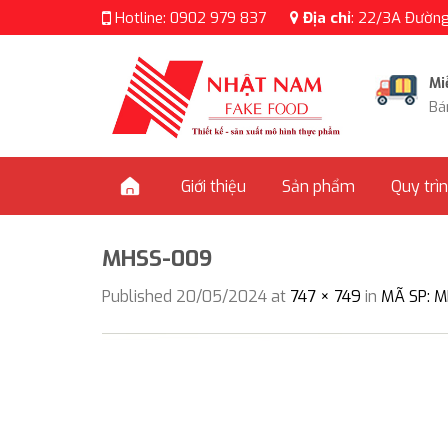
Skip
Hotline:
0902 979 837
Địa chỉ
:
22/3A Đường 
to
content
Mi
Bá
Giới thiệu
Sản phẩm
Quy trì
MHSS-009
Published
20/05/2024
at
747 × 749
in
MÃ SP: 