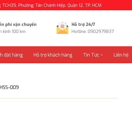
TCH35, Phường Tân Chánh Hiệp, Quận 12, TP. HCM
ễn phí vận chuyển
Hỗ trợ 24/7
n kính 100 km
Hotline: 0902979837
nh đặt hàng
Hỗ trợ khách hàng
Tin Tức
Liên hệ
MHSS-009