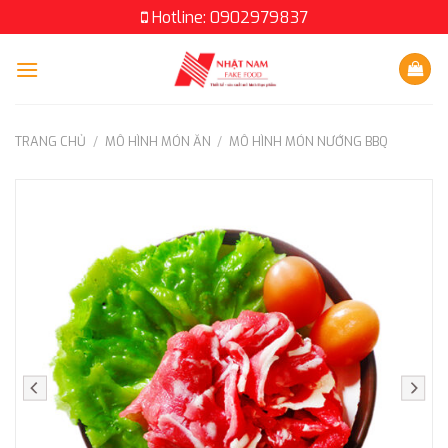
Skip
Hotline: 0902979837
to
content
TRANG CHỦ
/
MÔ HÌNH MÓN ĂN
/
MÔ HÌNH MÓN NƯỚNG BBQ