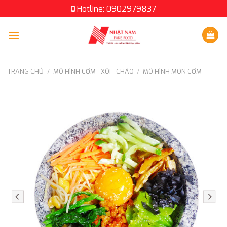
Skip
Hotline: 0902979837
to
content
TRANG CHỦ
/
MÔ HÌNH CƠM - XÔI - CHÁO
/
MÔ HÌNH MÓN CƠM