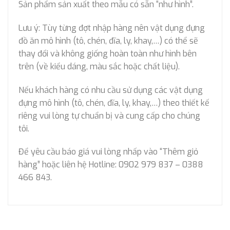
Sản phẩm sản xuất theo mẫu có sẵn “như hình”.
Lưu ý: Tùy từng đợt nhập hàng nên vật dụng đựng
đồ ăn mô hình (tô, chén, đĩa, ly, khay,…) có thể sẽ
thay đổi và không giống hoàn toàn như hình bên
trên (về kiểu dáng, màu sắc hoặc chất liệu).
Nếu khách hàng có nhu cầu sử dụng các vật dụng
đựng mô hình (tô, chén, đĩa, ly, khay,…) theo thiết kế
riêng vui lòng tự chuẩn bị và cung cấp cho chúng
tôi.
Để yêu cầu báo giá vui lòng nhấp vào “Thêm giỏ
hàng” hoặc liên hệ Hotline: 0902 979 837 – 0388
466 843.