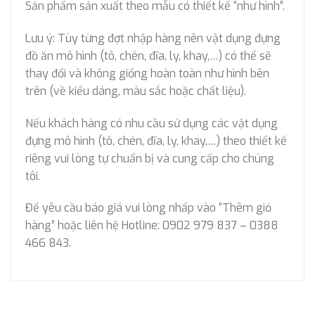
Sản phẩm sản xuất theo mẫu có thiết kế “như hình”.
Lưu ý: Tùy từng đợt nhập hàng nên vật dụng đựng
đồ ăn mô hình (tô, chén, đĩa, ly, khay,…) có thể sẽ
thay đổi và không giống hoàn toàn như hình bên
trên (về kiểu dáng, màu sắc hoặc chất liệu).
Nếu khách hàng có nhu cầu sử dụng các vật dụng
đựng mô hình (tô, chén, đĩa, ly, khay,…) theo thiết kế
riêng vui lòng tự chuẩn bị và cung cấp cho chúng
tôi.
Để yêu cầu báo giá vui lòng nhấp vào “Thêm giỏ
hàng” hoặc liên hệ Hotline: 0902 979 837 – 0388
466 843.