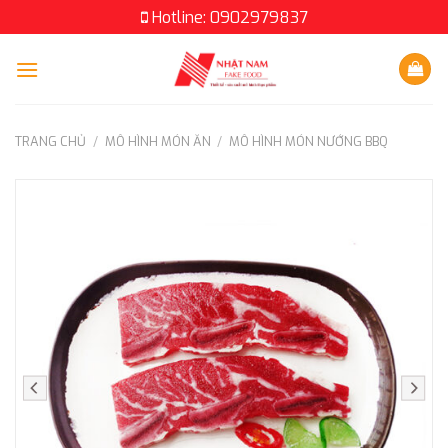
Skip
Hotline: 0902979837
to
content
TRANG CHỦ
/
MÔ HÌNH MÓN ĂN
/
MÔ HÌNH MÓN NƯỚNG BBQ