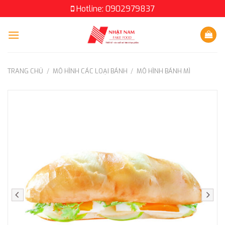
Skip
Hotline: 0902979837
to
content
TRANG CHỦ
/
MÔ HÌNH CÁC LOẠI BÁNH
/
MÔ HÌNH BÁNH MÌ