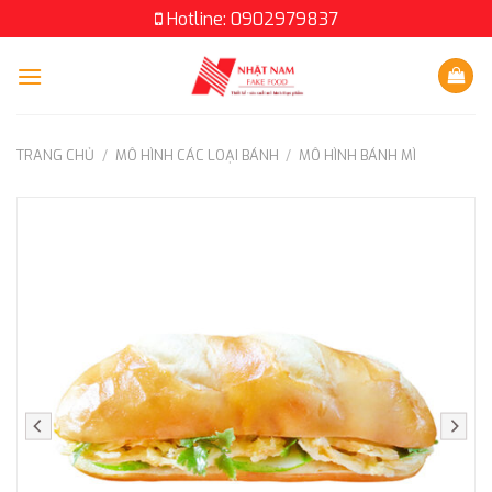
Skip
Hotline: 0902979837
to
content
TRANG CHỦ
/
MÔ HÌNH CÁC LOẠI BÁNH
/
MÔ HÌNH BÁNH MÌ