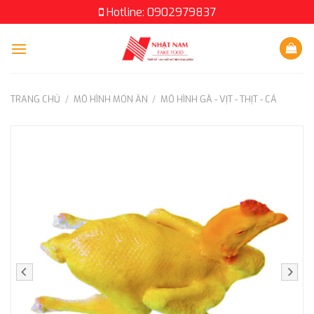
Skip
Hotline: 0902979837
to
content
TRANG CHỦ
/
MÔ HÌNH MÓN ĂN
/
MÔ HÌNH GÀ - VỊT - THỊT - CÁ