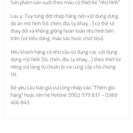
Sản phẩm sản xuất theo mẫu có thiết kế “như hình”.
Lưu ý: Tùy từng đợt nhập hàng nên vật dụng đựng
đồ ăn mô hình (tô, chén, đĩa, ly, khay,…) có thể sẽ
thay đổi và không giống hoàn toàn như hình bên
trên (về kiểu dáng, màu sắc hoặc chất liệu).
Nếu khách hàng có nhu cầu sử dụng các vật dụng
đựng mô hình (tô, chén, đĩa, ly, khay,…) theo thiết kế
riêng vui lòng tự chuẩn bị và cung cấp cho chúng
tôi.
Để yêu cầu báo giá vui lòng nhấp vào “Thêm giỏ
hàng” hoặc liên hệ Hotline: 0902 979 837 – 0388
466 843.