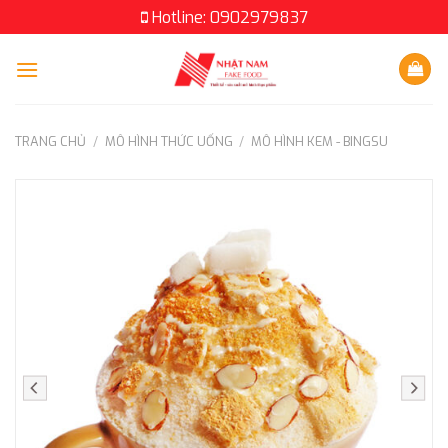
Skip
Hotline: 0902979837
to
content
TRANG CHỦ
/
MÔ HÌNH THỨC UỐNG
/
MÔ HÌNH KEM - BINGSU