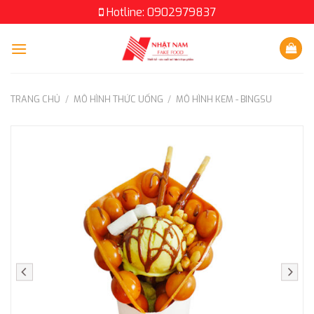
Skip
Hotline: 0902979837
to
content
TRANG CHỦ
/
MÔ HÌNH THỨC UỐNG
/
MÔ HÌNH KEM - BINGSU