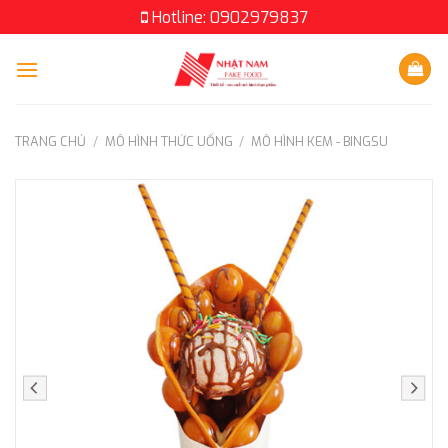
Skip
Hotline: 0902979837
to
content
TRANG CHỦ
/
MÔ HÌNH THỨC UỐNG
/
MÔ HÌNH KEM - BINGSU