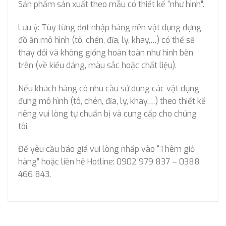
Sản phẩm sản xuất theo mẫu có thiết kế “như hình”.
Lưu ý: Tùy từng đợt nhập hàng nên vật dụng đựng
đồ ăn mô hình (tô, chén, đĩa, ly, khay,…) có thể sẽ
thay đổi và không giống hoàn toàn như hình bên
trên (về kiểu dáng, màu sắc hoặc chất liệu).
Nếu khách hàng có nhu cầu sử dụng các vật dụng
đựng mô hình (tô, chén, đĩa, ly, khay,…) theo thiết kế
riêng vui lòng tự chuẩn bị và cung cấp cho chúng
tôi.
Để yêu cầu báo giá vui lòng nhấp vào “Thêm giỏ
hàng” hoặc liên hệ Hotline: 0902 979 837 – 0388
466 843.