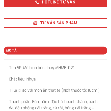
HOTLINE TƯ VẤN
TƯ VẤN SẢN PHẨM
MÔ TẢ
Tên SP: Mô hình bún chay MHMB-021
Chất liệu: Nhựa
Tỉ lệ 1:1 so với món ăn thật tế (Kích thước tô: 18cm )
Thành phần: Bún, nấm, đậu hủ, hoành thánh, bánh
đa, đậu phộng cải trắng, cà rốt, bông cải trắng –