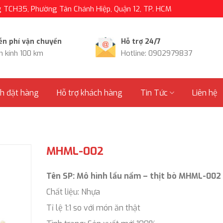
TCH35, Phường Tân Chánh Hiệp, Quận 12, TP. HCM
ễn phí vận chuyển
Hỗ trợ 24/7
n kính 100 km
Hotline: 0902979837
nh đặt hàng
Hỗ trợ khách hàng
Tin Tức
Liên hệ
MHML-002
Tên SP: Mô hình lẩu nấm – thịt bò MHML-002
Chất liệu: Nhựa
Tỉ lệ 1:1 so với món ăn thật