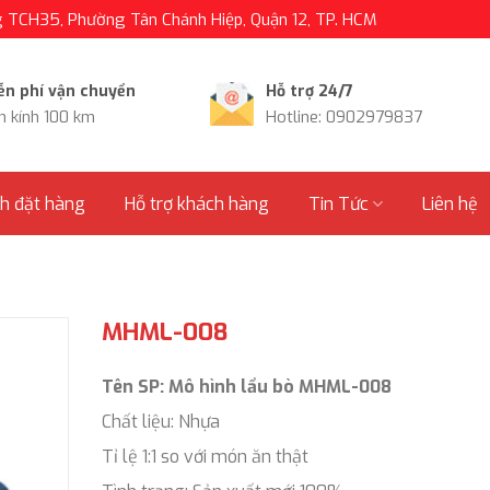
TCH35, Phường Tân Chánh Hiệp, Quận 12, TP. HCM
ễn phí vận chuyển
Hỗ trợ 24/7
n kính 100 km
Hotline: 0902979837
nh đặt hàng
Hỗ trợ khách hàng
Tin Tức
Liên hệ
MHML-008
Tên SP: Mô hình lẩu bò MHML-008
Chất liệu: Nhựa
Tỉ lệ 1:1 so với món ăn thật