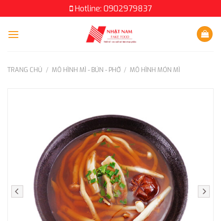
Skip
Hotline: 0902979837
to
content
TRANG CHỦ
/
MÔ HÌNH MÌ - BÚN - PHỞ
/
MÔ HÌNH MÓN MÌ