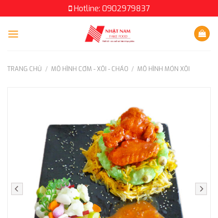
Skip
Hotline: 0902979837
to
content
TRANG CHỦ
/
MÔ HÌNH CƠM - XÔI - CHÁO
/
MÔ HÌNH MÓN XÔI