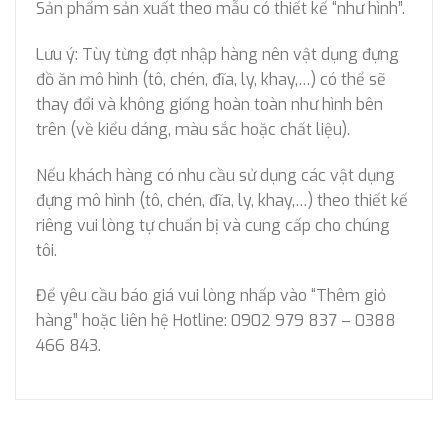
Sản phẩm sản xuất theo mẫu có thiết kế “như hình”.
Lưu ý: Tùy từng đợt nhập hàng nên vật dụng đựng
đồ ăn mô hình (tô, chén, đĩa, ly, khay,…) có thể sẽ
thay đổi và không giống hoàn toàn như hình bên
trên (về kiểu dáng, màu sắc hoặc chất liệu).
Nếu khách hàng có nhu cầu sử dụng các vật dụng
đựng mô hình (tô, chén, đĩa, ly, khay,…) theo thiết kế
riêng vui lòng tự chuẩn bị và cung cấp cho chúng
tôi.
Để yêu cầu báo giá vui lòng nhấp vào “Thêm giỏ
hàng” hoặc liên hệ Hotline: 0902 979 837 – 0388
466 843.