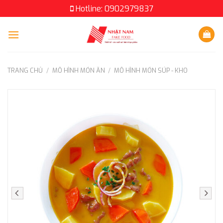
Skip
Hotline: 0902979837
to
content
TRANG CHỦ
/
MÔ HÌNH MÓN ĂN
/
MÔ HÌNH MÓN SÚP - KHO