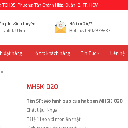
TCH35, Phường Tân Chánh Hiệp, Quận 12, TP. HCM
ễn phí vận chuyển
Hỗ trợ 24/7
n kính 100 km
Hotline: 0902979837
nh đặt hàng
Hỗ trợ khách hàng
Tin Tức
Liên hệ
KHO
MHSK-020
Tên SP: Mô hình súp cua hạt sen MHSK-020
Chất liệu: Nhựa
Tỉ lệ 1:1 so với món ăn thật