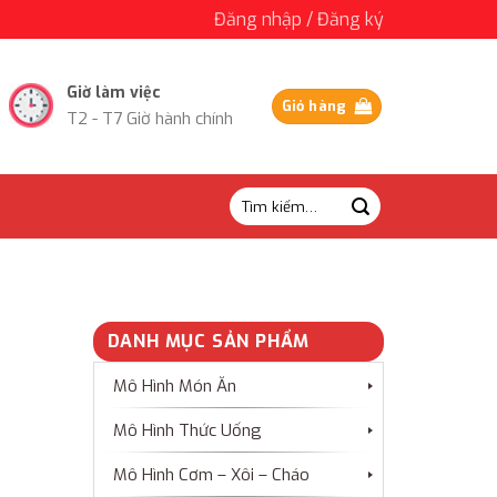
Đăng nhập / Đăng ký
Giờ làm việc
Giỏ hàng
T2 - T7 Giờ hành chính
Tìm
kiếm:
DANH MỤC SẢN PHẨM
Mô Hình Món Ăn
Mô Hình Thức Uống
Mô Hình Cơm – Xôi – Cháo