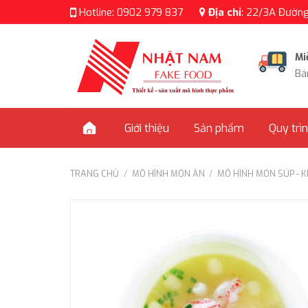
Skip
Hotline:
0902 979 837
Địa chỉ
:
22/3A Đường 
to
content
Mi
Bá
Giới thiệu
Sản phẩm
Quy trì
TRANG CHỦ
/
MÔ HÌNH MÓN ĂN
/
MÔ HÌNH MÓN SÚP - 