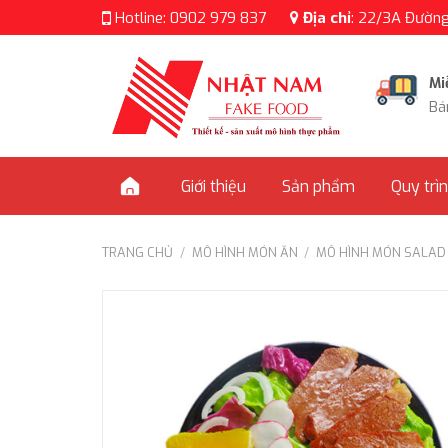
Skip
Hotline:
0902 979 837
Địa chỉ
:
22/3A Đường 
to
content
Mi
Bá
Giới thiệu
Sản phẩm
Quy trì
TRANG CHỦ
/
MÔ HÌNH MÓN ĂN
/
MÔ HÌNH MÓN SALAD