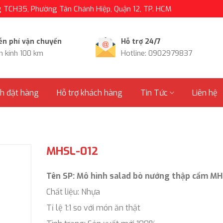
TCH35, Phường Tân Chánh Hiệp, Quận 12, TP. HCM
ễn phí vận chuyển
Hỗ trợ 24/7
n kính 100 km
Hotline: 0902979837
nh đặt hàng
Hỗ trợ khách hàng
Tin Tức
Liên hệ
MHSL-012
Tên SP: Mô hình salad bò nướng thập cẩm MH
Chất liệu: Nhựa
Tỉ lệ 1:1 so với món ăn thật