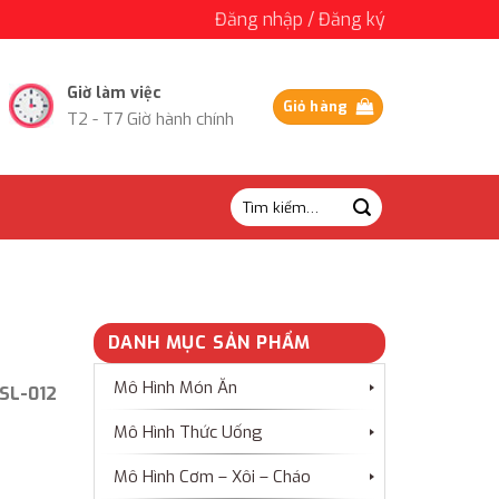
Đăng nhập / Đăng ký
Giờ làm việc
Giỏ hàng
T2 - T7 Giờ hành chính
Tìm
kiếm:
DANH MỤC SẢN PHẨM
Mô Hình Món Ăn
SL-012
Mô Hình Thức Uống
Mô Hình Cơm – Xôi – Cháo