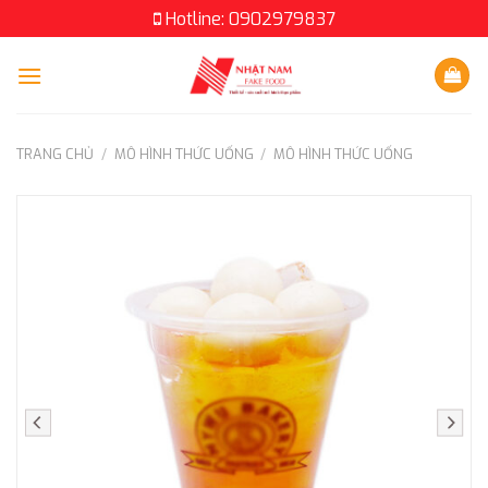
Skip
Hotline: 0902979837
to
content
TRANG CHỦ
/
MÔ HÌNH THỨC UỐNG
/
MÔ HÌNH THỨC UỐNG