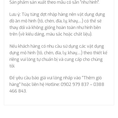
Sản phẩm sản xuất theo mẫu có sẵn “như hình”.
Lưu ý: Tùy từng đợt nhập hàng nên vật dụng đựng
đồ ăn mô hình (tô, chén, đĩa, ly, khay,…) có thể sẽ
thay đổi và không giống hoàn toàn như hình bên
trên (về kiểu dáng, màu sắc hoặc chất liệu).
Nếu khách hàng có nhu cầu sử dụng các vật dụng
đựng mô hình (tô, chén, đĩa, ly, khay,…) theo thiết kế
riêng vui lòng tự chuẩn bị và cung cấp cho chúng
tôi.
Để yêu cầu báo giá vui lòng nhấp vào “Thêm giỏ
hàng” hoặc liên hệ Hotline: 0902 979 837 – 0388
466 843.