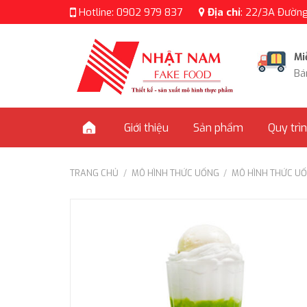
Skip
Hotline:
0902 979 837
Địa chỉ
:
22/3A Đường 
to
content
Mi
Bá
Giới thiệu
Sản phẩm
Quy trì
TRANG CHỦ
/
MÔ HÌNH THỨC UỐNG
/
MÔ HÌNH THỨC U