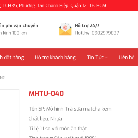
TCH35, Phường Tân Chánh Hiệp, Quận 12, TP. HCM
ễn phí vận chuyển
Hỗ trợ 24/7
n kính 100 km
Hotline: 0902979837
nh đặt hàng
Hỗ trợ khách hàng
Tin Tức
Liên hệ
ỐNG
MHTU-040
Tên SP: Mô hình Trà sữa matcha kem
Chất liệu: Nhựa
Tỉ lệ 1:1 so với món ăn thật