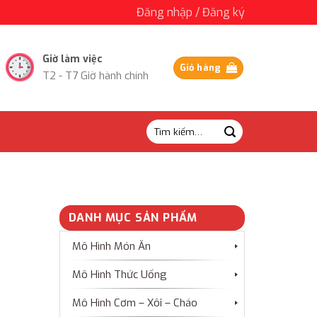
Đăng nhập / Đăng ký
Giờ làm việc
Giỏ hàng
T2 - T7 Giờ hành chính
Tìm
kiếm:
DANH MỤC SẢN PHẨM
Mô Hình Món Ăn
Mô Hình Thức Uống
Mô Hình Cơm – Xôi – Cháo