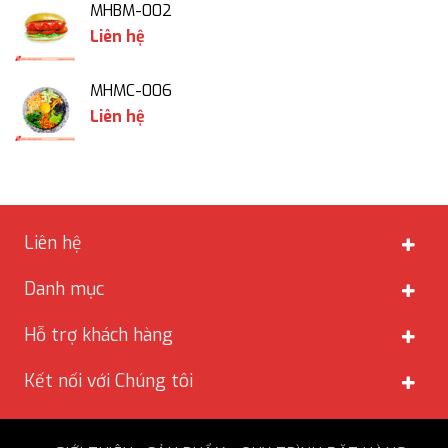
MHBM-002
Liên hệ
MHMC-006
Liên hệ
Liên hệ
Danh mục
Hỗ trợ khách hàng
Kết nối với Chúng tôi