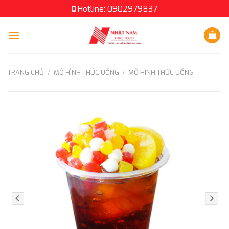
Skip
Hotline: 0902979837
to
content
TRANG CHỦ
/
MÔ HÌNH THỨC UỐNG
/
MÔ HÌNH THỨC UỐNG