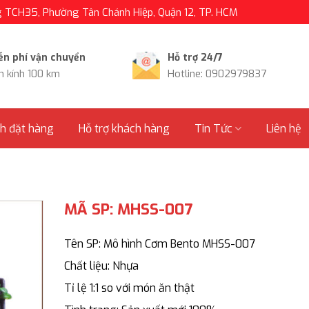
TCH35, Phường Tân Chánh Hiệp, Quận 12, TP. HCM
ễn phí vận chuyển
Hỗ trợ 24/7
n kính 100 km
Hotline: 0902979837
nh đặt hàng
Hỗ trợ khách hàng
Tin Tức
Liên hệ
I
MÃ SP: MHSS-007
Tên SP: Mô hình Cơm Bento MHSS-007
Chất liệu: Nhựa
Tỉ lệ 1:1 so với món ăn thật