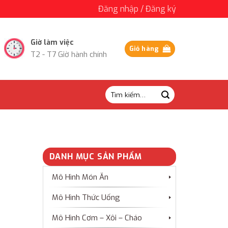
Đăng nhập / Đăng ký
Giờ làm việc
Giỏ hàng
T2 - T7 Giờ hành chính
Tìm
kiếm:
DANH MỤC SẢN PHẨM
Mô Hình Món Ăn
Mô Hình Thức Uống
Mô Hình Cơm – Xôi – Cháo