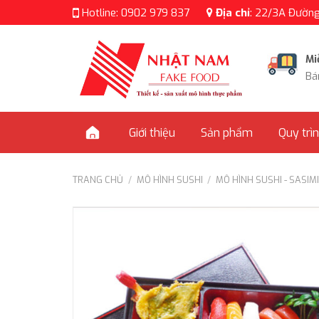
Skip
Hotline:
0902 979 837
Địa chỉ
:
22/3A Đường 
to
content
Mi
Bá
Giới thiệu
Sản phẩm
Quy trì
TRANG CHỦ
/
MÔ HÌNH SUSHI
/
MÔ HÌNH SUSHI - SASIM