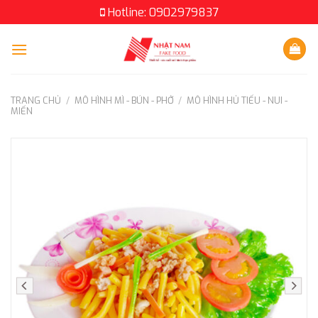
Skip
Hotline: 0902979837
to
content
TRANG CHỦ
/
MÔ HÌNH MÌ - BÚN - PHỞ
/
MÔ HÌNH HỦ TIẾU - NUI -
MIẾN