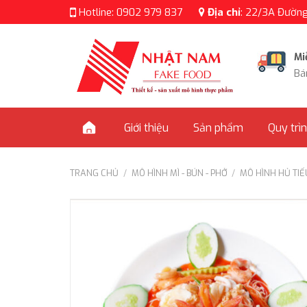
Skip
Hotline:
0902 979 837
Địa chỉ
:
22/3A Đường 
to
content
Mi
Bá
Giới thiệu
Sản phẩm
Quy trì
TRANG CHỦ
/
MÔ HÌNH MÌ - BÚN - PHỞ
/
MÔ HÌNH HỦ TIẾU