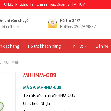
TCH35, Phường Tân Chánh Hiệp, Quận 12, TP. HCM
ễn phí vận chuyển
Hỗ trợ 24/7
n kính 100 km
Hotline: 0902979837
nh đặt hàng
Hỗ trợ khách hàng
Tin Tức
Liên hệ
 - NUI - MIẾN
MHHNM-009
MÃ SP: MHHNM-009
Tên SP: Mô hình MHHNM-009
Chất liệu: Nhựa