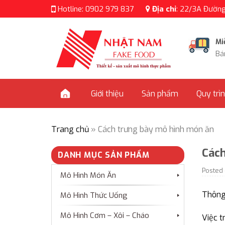
Skip
Hotline:
0902 979 837
Địa chỉ
:
22/3A Đường 
to
content
Mi
Bá
Giới thiệu
Sản phẩm
Quy trì
Trang chủ
»
Cách trưng bày mô hình món ăn
Cách
DANH MỤC SẢN PHẨM
Posted
Mô Hình Món Ăn
Thông 
Mô Hình Thức Uống
Mô Hình Cơm – Xôi – Cháo
Việc t