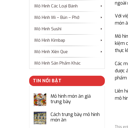
ngoài 
Mô Hình Các Loại Bánh
Với vi
Mô Hình Mì – Bún – Phở
món ăn
Mô Hình Sushi
Mô hìn
Mô Hình Kimbap
kiệm c
thực k
Mô Hình Xiên Que
Mô Hình Sản Phẩm Khác
Các mô
được á
phẩm 
TIN NỔI BẬT
Liên h
Mô hình món ăn giả
mô hì
trưng bày
Cách trưng bày mô hình
món ăn
This en