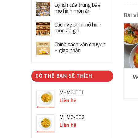
Lợi ích của trưng bày
mô hình món ăn
Bài v
Cách vệ sinh mô hình
món ăn giả
Chính sách vận chuyển
– giao nhận
CÓ THỂ BẠN SẼ THÍCH
Mô
MHMC-001
Liên hệ
MHMC-002
Liên hệ