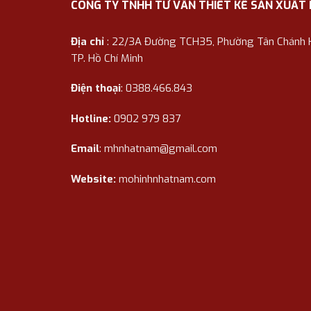
CÔNG TY TNHH TƯ VẤN THIẾT KẾ SẢN XUẤT
Địa chỉ
: 22/3A Đường TCH35, Phường Tân Chánh Hi
TP. Hồ Chí Minh
Điện thoại
: 0388.466.843
Hotline:
0902 979 837
Email
:
mhnhatnam@gmail.com
Website:
mohinhnhatnam.com