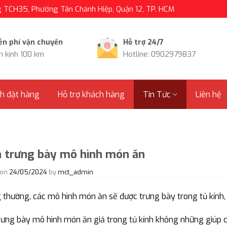
TCH35, Phường Tân Chánh Hiệp, Quận 12, TP. HCM
ễn phí vận chuyển
Hỗ trợ 24/7
n kính 100 km
Hotline: 0902979837
nh đặt hàng
Hỗ trợ khách hàng
Tin Tức
Liên hệ
 trưng bày mô hình món ăn
 on
24/05/2024
by
mct_admin
thường, các mô hình món ăn sẽ được trưng bày trong tủ kính, 
rưng bày mô hình món ăn giả trong tủ kính không những giúp 