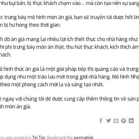
như bụi bẩn, bị thực khách chạm vào… mà còn tạo nên sự san
ệc trưng bày mô hình món ăn giả, bạn sẽ truyền tải được hết 
 bị hư hỏng theo thời gian.
h đồ ăn giả mang lại nhiều lợi ích thiết thực cho nhà hàng như
hi phí trưng bày món ăn thật, thu hút thực khách, kích thích ẩ
hách.
 hình thức ăn giả là một giải pháp tiếp thị quảng cáo và trư
p dụng như một trào lưu mới trong giới nhà hàng. Mô hình Nh
theo một phong cách mới lạ và sáng tạo nhất.
ệ ngay với chúng tôi để được cung cấp thêm thông tin về sản p
nh món ăn giả.
try was posted in
Tin Tức
. Bookmark the
permalink
.