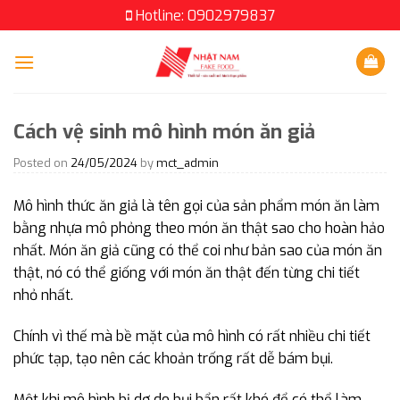
Skip
Hotline: 0902979837
to
content
Cách vệ sinh mô hình món ăn giả
Posted on
24/05/2024
by
mct_admin
Mô hình thức ăn giả là tên gọi của sản phẩm món ăn làm
bằng nhựa mô phỏng theo món ăn thật sao cho hoàn hảo
nhất. Món ăn giả cũng có thể coi như bản sao của món ăn
thật, nó có thể giống với món ăn thật đến từng chi tiết
nhỏ nhất.
Chính vì thế mà bề mặt của mô hình có rất nhiều chi tiết
phức tạp, tạo nên các khoản trống rất dễ bám bụi.
Một khi mô hình bị dơ do bụi bẩn rất khó để có thể làm